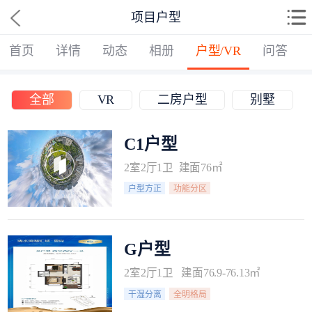
项目户型
首页
详情
动态
相册
户型/VR
问答
全部
VR
二房户型
别墅
C1户型
2室2厅1卫 建面76㎡
户型方正
功能分区
G户型
2室2厅1卫 建面76.9-76.13㎡
干湿分离
全明格局