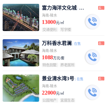
富力海洋文化城
| 在售
海南-陵水
13000
元/㎡
交通便利
写字楼
万科香水君澜
| 在售
海南-陵水
1088
万元/套
特色别墅
养老居所
景业清水湾3号
| 在售
海南-陵水
22000
元/㎡
公园地产
宜居生态