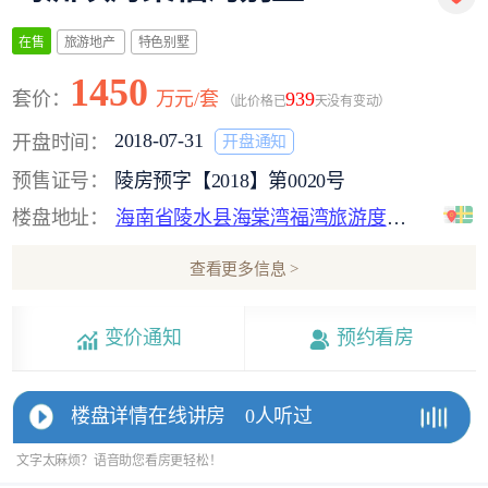
旅游地产
特色别墅
在售
1450
套价：
万元/套
939
（此价格已
天没有变动）
2018-07-31
开盘时间：
开盘通知
预售证号：
陵房预字【2018】第0020号
楼盘地址：
海南省陵水县海棠湾福湾旅游度假区B03区
查看更多信息 >
变价通知
预约看房
楼盘详情在线讲房
0人听过
文字太麻烦？语音助您看房更轻松！