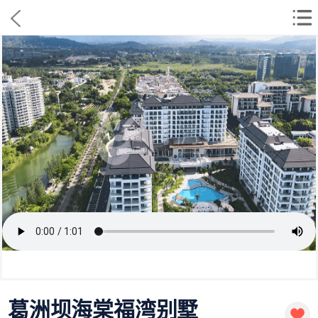
葛洲坝海棠福湾别墅