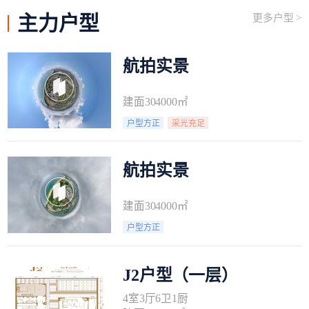
主力
户型
更多户型 >
航拍实景
建面304000㎡
户型方正
采光充足
航拍实景
建面304000㎡
户型方正
J2户型（一层）
4室3厅6卫1厨