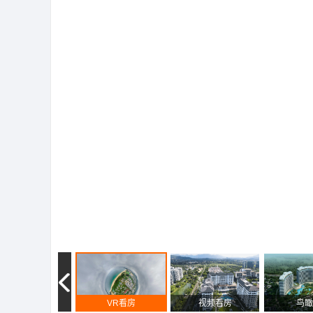
VR看房
视频看房
鸟瞰