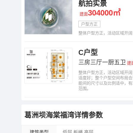
航拍实景
304000㎡
建面
户型方正
整体户型方正，活动区域开阔
C户型
三房三厅一厨五卫
建
整体户型方正，活动区域开阔
适度好；整个户型空间布局合
能间的尺寸以及比例适中，有
范围。
葛洲坝海棠福湾
详情参数
建筑类型
低层,板楼,高层