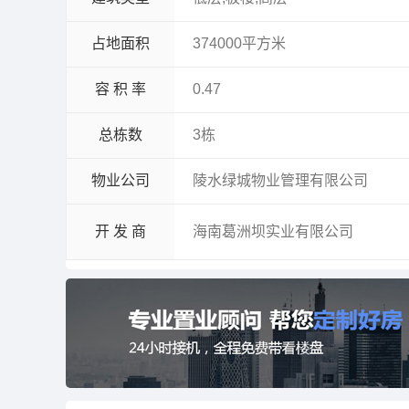
占地面积
374000平方米
容 积 率
0.47
总栋数
3栋
物业公司
陵水绿城物业管理有限公司
开 发 商
海南葛洲坝实业有限公司