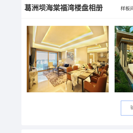
葛洲坝海棠福湾
楼盘相册
样板间