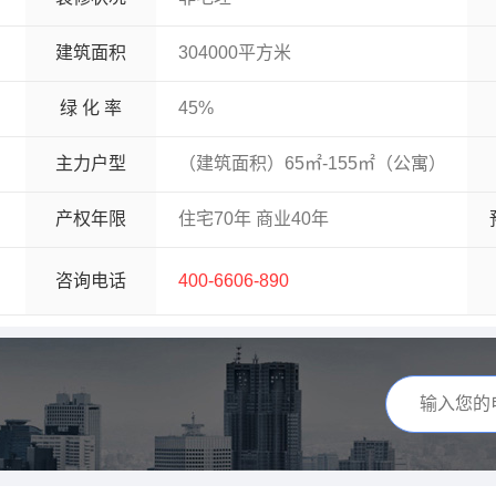
建筑面积
304000平方米
绿 化 率
45%
主力户型
（建筑面积）65㎡-155㎡（公寓）
产权年限
住宅70年 商业40年
咨询电话
400-6606-890