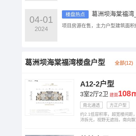
预算总价在300万元以内都能接受
葛洲坝海棠福湾_
楼盘热点
04-01
项目房源在售，主力户型建筑面积约 6
2024
葛洲坝海棠福湾
楼盘户型
全部(12)
A12-2户型
108
3室2厅2卫
建面
南北通透
方正户型
约2.1低容积率，超宽楼间
沛拆光，视野无遮挡，南向飘