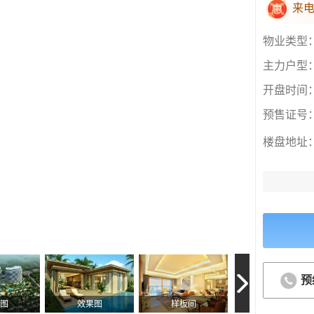
来
物业类型
主力户型
开盘时间
预售证号
楼盘地址
预
图
效果图
样板间
实景图