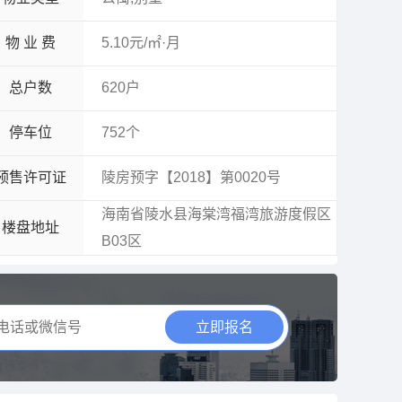
物 业 费
5.10元/㎡·月
总户数
620户
停车位
752个
预售许可证
陵房预字【2018】第0020号
海南省陵水县海棠湾福湾旅游度假区
楼盘地址
B03区
立即报名