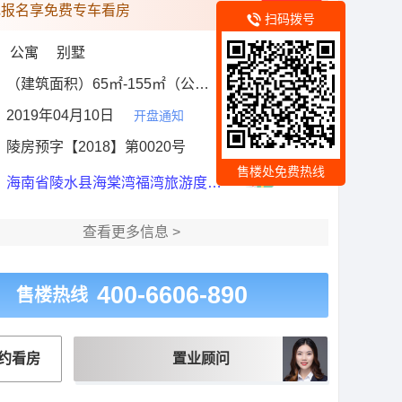
电报名享免费专车看房
领取
扫码拨号
：
公寓 别墅
：
（建筑面积）65㎡-155㎡（公寓）
全部户型
：
2019年04月10日
开盘通知
：
陵房预字【2018】第0020号
售楼处免费热线
：
海南省陵水县海棠湾福湾旅游度假区B03区
查看更多信息 >
400-6606-890
售楼热线
约看房
置业顾问
交通图