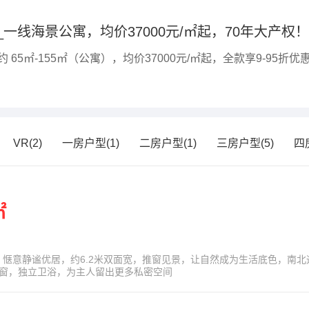
。
一线海景公寓，均价37000元/㎡起，70年大产权！
5㎡-155㎡（公寓），均价37000元/㎡起，全款享9-95折优
VR(2)
一房户型(1)
二房户型(1)
三房户型(5)
四
㎡
距，惬意静谧优居，约6.2米双面宽，推窗见景，让自然成为生活底色，南
窗，独立卫浴，为主人留出更多私密空间