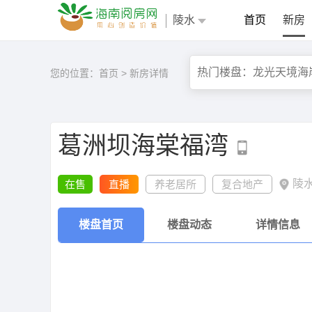
陵水
首页
新房
您的位置：
首页
>
新房详情
葛洲坝海棠福湾
陵
在售
直播
养老居所
复合地产
楼盘首页
楼盘动态
详情信息