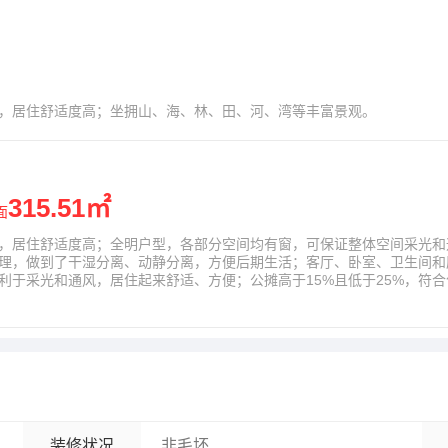
，居住舒适度高；坐拥山、海、林、田、河、湾等丰富景观。
315.51㎡
面
，居住舒适度高；全明户型，各部分空间均有窗，可保证整体空间采光和
理，做到了干湿分离、动静分离，方便后期生活；客厅、卧室、卫生间和
利于采光和通风，居住起来舒适、方便；公摊高于15%且低于25%，符
装修状况
非毛坯